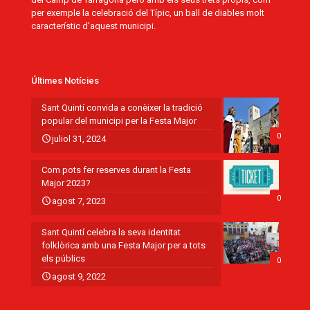
per exemple la celebració del Típic, un ball de diables molt
característic d’aquest municipi.
Últimes Notícies
Sant Quintí convida a conèixer la tradició
popular del municipi per la Festa Major
0
juliol 31, 2024
Com pots fer reserves durant la Festa
Major 2023?
0
agost 7, 2023
Sant Quintí celebra la seva identitat
folklòrica amb una Festa Major per a tots
els públics
0
agost 9, 2022