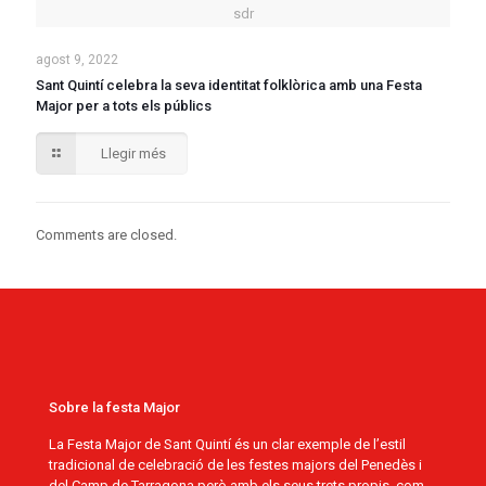
sdr
agost 9, 2022
Sant Quintí celebra la seva identitat folklòrica amb una Festa
Major per a tots els públics
Llegir més
Comments are closed.
Sobre la festa Major
La Festa Major de Sant Quintí és un clar exemple de l’estil
tradicional de celebració de les festes majors del Penedès i
del Camp de Tarragona però amb els seus trets propis, com