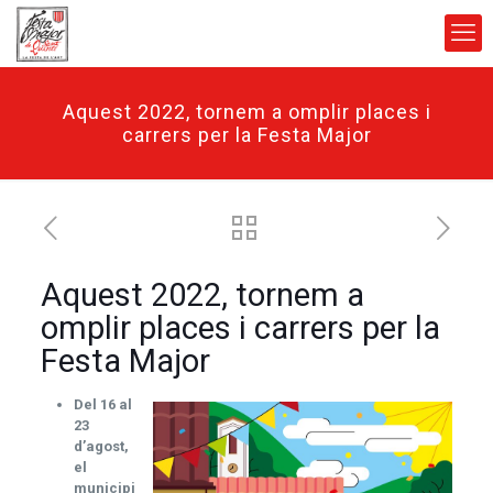
Aquest 2022, tornem a omplir places i
carrers per la Festa Major
Aquest 2022, tornem a
omplir places i carrers per la
Festa Major
Del 16 al
23
d’agost,
el
municipi