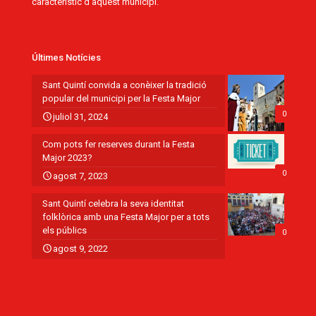
característic d’aquest municipi.
Últimes Notícies
Sant Quintí convida a conèixer la tradició
popular del municipi per la Festa Major
0
juliol 31, 2024
Com pots fer reserves durant la Festa
Major 2023?
0
agost 7, 2023
Sant Quintí celebra la seva identitat
folklòrica amb una Festa Major per a tots
els públics
0
agost 9, 2022