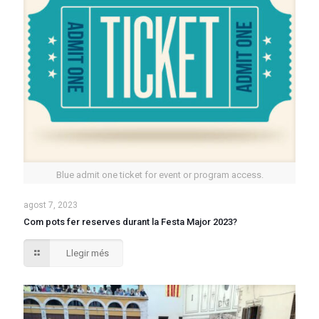
Blue admit one ticket for event or program access.
agost 7, 2023
Com pots fer reserves durant la Festa Major 2023?
Llegir més