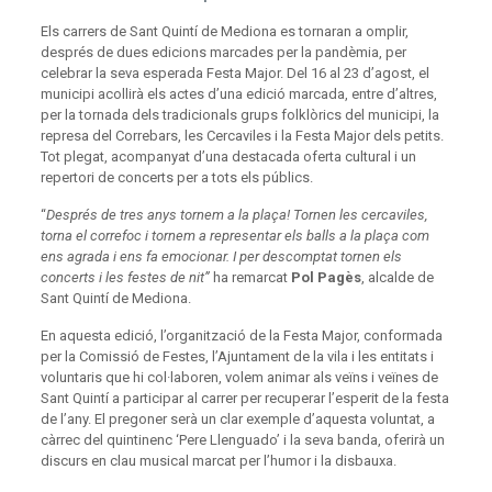
Els carrers de Sant Quintí de Mediona es tornaran a omplir,
després de dues edicions marcades per la pandèmia, per
celebrar la seva esperada Festa Major. Del 16 al 23 d’agost, el
municipi acollirà els actes d’una edició marcada, entre d’altres,
per la tornada dels tradicionals grups folklòrics del municipi, la
represa del Correbars, les Cercaviles i la Festa Major dels petits.
Tot plegat, acompanyat d’una destacada oferta cultural i un
repertori de concerts per a tots els públics.
“
Després de tres anys tornem a la plaça! Tornen les cercaviles,
torna el correfoc i tornem a representar els balls a la plaça com
ens agrada i ens fa emocionar. I per descomptat tornen els
concerts i les festes de nit”
ha remarcat
Pol Pagès
, alcalde de
Sant Quintí de Mediona.
En aquesta edició, l’organització de la Festa Major, conformada
per la Comissió de Festes, l’Ajuntament de la vila i les entitats i
voluntaris que hi col·laboren, volem animar als veïns i veïnes de
Sant Quintí a participar al carrer per recuperar l’esperit de la festa
de l’any. El pregoner serà un clar exemple d’aquesta voluntat, a
càrrec del quintinenc ‘Pere Llenguado’ i la seva banda, oferirà un
discurs en clau musical marcat per l’humor i la disbauxa.