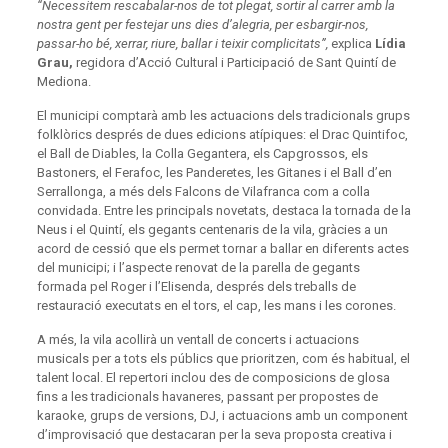
“Necessitem rescabalar-nos de tot plegat, sortir al carrer amb la
nostra gent per festejar uns dies d’alegria, per esbargir-nos,
passar-ho bé, xerrar, riure, ballar i teixir complicitats”,
explica
Lídia
Grau,
regidora d’Acció Cultural i Participació de Sant Quintí de
Mediona.
El municipi comptarà amb les actuacions dels tradicionals grups
folklòrics després de dues edicions atípiques: el Drac Quintifoc,
el Ball de Diables, la Colla Gegantera, els Capgrossos, els
Bastoners, el Ferafoc, les Panderetes, les Gitanes i el Ball d’en
Serrallonga, a més dels Falcons de Vilafranca com a colla
convidada. Entre les principals novetats, destaca la tornada de la
Neus i el Quintí, els gegants centenaris de la vila, gràcies a un
acord de cessió que els permet tornar a ballar en diferents actes
del municipi; i l’aspecte renovat de la parella de gegants
formada pel Roger i l’Elisenda, després dels treballs de
restauració executats en el tors, el cap, les mans i les corones.
A més, la vila acollirà un ventall de concerts i actuacions
musicals per a tots els públics que prioritzen, com és habitual, el
talent local. El repertori inclou des de composicions de glosa
fins a les tradicionals havaneres, passant per propostes de
karaoke, grups de versions, DJ, i actuacions amb un component
d’improvisació que destacaran per la seva proposta creativa i